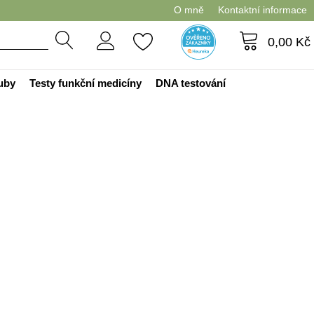
O mně
Kontaktní informace
0,00
Kč
ouby
Testy funkční medicíny
DNA testování