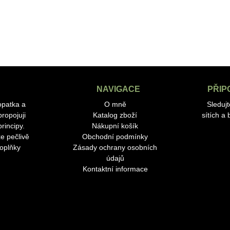
NAVIGACE
PŘIP
opatka a
O mně
Sleduj
ropojuji
Katalog zboží
sítích a
rincipy.
Nákupní košík
e pečlivě
Obchodní podmínky
doplňky
Zásady ochrany osobních
údajů
Kontaktní informace