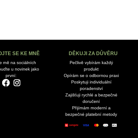
OJTE SE KE MNĚ
DĚKUJI ZA DŮVĚRU
te mě na sociálních
Pečlivě vybírám každý
 buďte u novinek jako
produkt
první:
Opírám se o odbornou praxi
Poskytuji individuální
poradenství
Zajišťuji rychlé a bezpečné
doručení
Přijímám moderní a
bezpečné platební metody