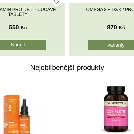
NÍ PROBIOTIKA V PRÁŠKU
MULTIVITAMIN PRO DĚTI 
PRO DĚTI
TABLETY
895
550
Kč
Kč
Nejoblíbenější produkty