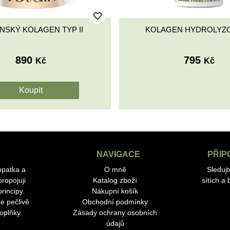
NSKÝ KOLAGEN TYP II
KOLAGEN HYDROLYZ
890
795
Kč
Kč
NAVIGACE
PŘIP
opatka a
O mně
Sleduj
ropojuji
Katalog zboží
sítích a
rincipy.
Nákupní košík
e pečlivě
Obchodní podmínky
doplňky
Zásady ochrany osobních
údajů