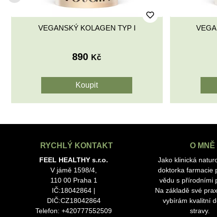
VEGANSKÝ KOLAGEN TYP I
VEGA
890
Kč
RYCHLÝ KONTAKT
O MNĚ
FEEL HEALTHY s.r.o.
Jako klinická natur
V jámě 1598/4,
doktorka farmacie p
110 00 Praha 1
vědu s přírodními p
IČ:18042864 |
Na základě své prax
DIČ:CZ18042864
vybírám kvalitní 
Telefon: +420777552509
stravy.