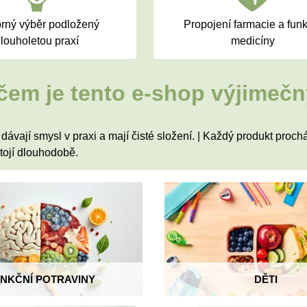
rný výběr podložený
Propojení farmacie a fun
louholetou praxí
medicíny
čem je tento e-shop výjimeč
ávají smysl v praxi a mají čisté složení. | Každý produkt prochá
tojí dlouhodobě.
NKČNÍ POTRAVINY
DĚTI