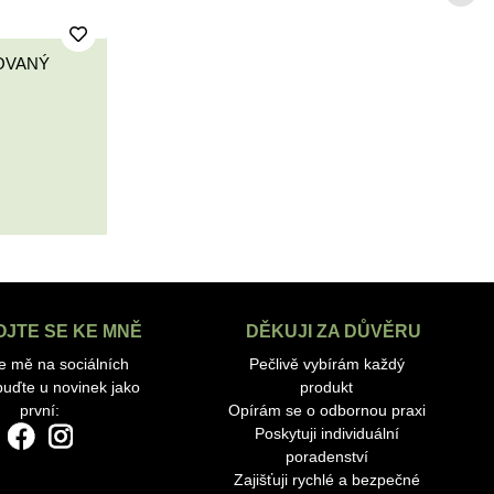
OVANÝ
OJTE SE KE MNĚ
DĚKUJI ZA DŮVĚRU
te mě na sociálních
Pečlivě vybírám každý
 buďte u novinek jako
produkt
první:
Opírám se o odbornou praxi
Poskytuji individuální
poradenství
Zajišťuji rychlé a bezpečné