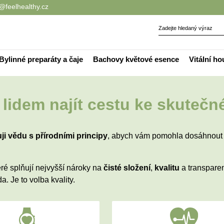
@feelhealthy.cz
Bylinné preparáty a čaje
Bachovy květové esence
Vitální h
idem najít cestu ke skutečn
ji v
ědu s př
írodními principy
, abych vám pomohla dosáhnout s
ré splňují nejvyšší nároky na
čisté složen
í
,
kvalitu
a transparen
. Je to volba kvality.