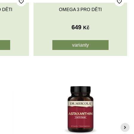
- CUCAVÉ
OMEGA 3 + D3/K2 PRO DĚTI
870
Kč
varianty