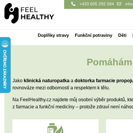
+420 605 292 584
info
Doplňky stravy
Funkční potraviny
Děti
Pomáhám l
Jako
klinická naturopatka
a
doktorka
farmacie
propoju
rovnováze mezi odborností a respektem k tělu.
Na FeelHealthy.cz najdete můj osobní výběr produktů, kte
z farmacie a funkční medicíny
– protože zdraví není náhoda