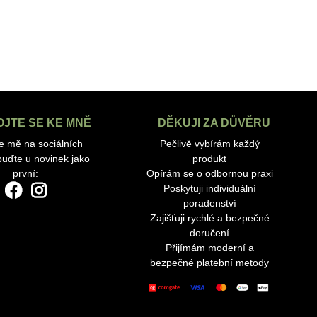
OJTE SE KE MNĚ
DĚKUJI ZA DŮVĚRU
te mě na sociálních
Pečlivě vybírám každý
 buďte u novinek jako
produkt
první:
Opírám se o odbornou praxi
Poskytuji individuální
poradenství
Zajišťuji rychlé a bezpečné
doručení
Přijímám moderní a
bezpečné platební metody