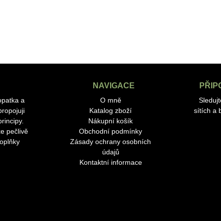
NAVIGACE
PŘIP
opatka a
O mně
Sleduj
ropojuji
Katalog zboží
sítích a
rincipy.
Nákupní košík
e pečlivě
Obchodní podmínky
doplňky
Zásady ochrany osobních
údajů
Kontaktní informace