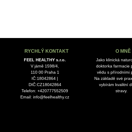
RYCHLÝ KONTAKT
O MNĚ
FEEL HEALTHY s.r.o.
Jako klinická natur
V jámě 1598/4,
doktorka farmacie p
110 00 Praha 1
vědu s přírodními p
IČ:18042864 |
Na základě své prax
DIČ:CZ18042864
vybírám kvalitní 
Telefon: +420777552509
stravy.
Email:
info@feelhealthy.cz