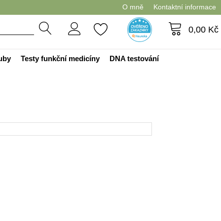
O mně
Kontaktní informace
0,00
Kč
ouby
Testy funkční medicíny
DNA testování