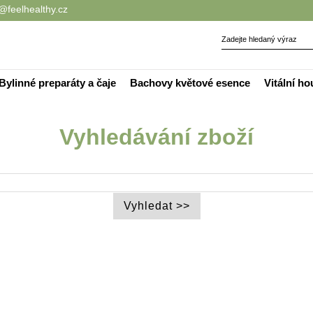
@feelhealthy.cz
Bylinné preparáty a čaje
Bachovy květové esence
Vitální h
Vyhledávání zboží