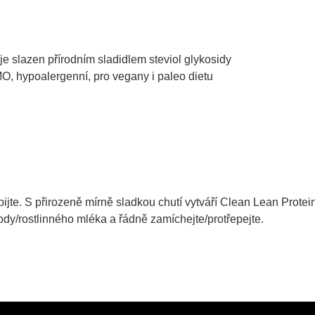
je slazen přírodním sladidlem steviol glykosidy
MO, hypoalergenní, pro vegany i paleo dietu
i
pijte. S přirozeně mírně sladkou chutí vytváří Clean Lean Prote
y/rostlinného mléka a řádně zamíchejte/protřepejte.