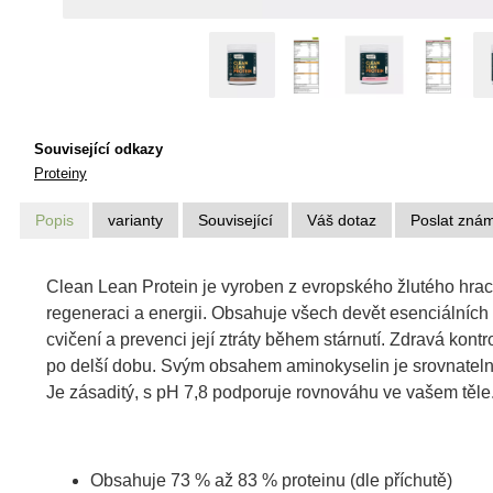
Související odkazy
Proteiny
Popis
varianty
Související
Váš dotaz
Poslat zná
Clean Lean Protein je vyroben z evropského žlutého hrach
regeneraci a energii. Obsahuje všech devět esenciálníc
cvičení a prevenci její ztráty během stárnutí. Zdravá kont
po delší dobu. Svým obsahem aminokyselin je srovnatelný 
Je zásaditý, s pH 7,8 podporuje rovnováhu ve vašem těle.
Obsahuje 73 % až 83 % proteinu (dle příchutě)