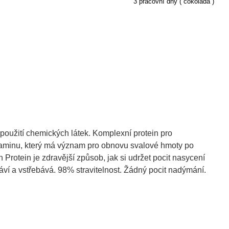
3 pracovní dny
( čokoláda )
použití chemických látek. Komplexní protein pro
taminu, který má význam pro obnovu svalové hmoty po
n Protein je zdravější způsob, jak si udržet pocit nasycení
ví a vstřebává. 98% stravitelnost. Žádný pocit nadýmání.