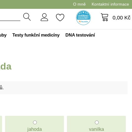
O mně
Kontaktní informace
0,00
Kč
ouby
Testy funkční medicíny
DNA testování
áda
ů.
jahoda
vanilka