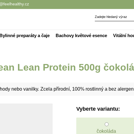
@feelhealthy.cz
Bylinné preparáty a čaje
Bachovy květové esence
Vitální h
ean Lean Protein 500g čokol
hody nebo vanilky. Zcela přírodní, 100% rostlinný a bez alergen
Vyberte variantu:
čokoláda