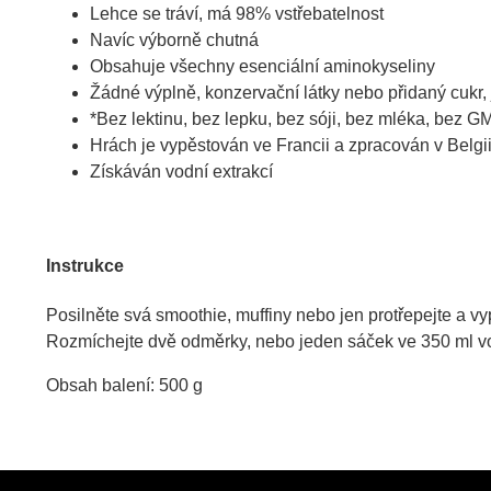
Lehce se tráví, má 98% vstřebatelnost
Navíc výborně chutná
Obsahuje všechny esenciální aminokyseliny
Žádné výplně, konzervační látky nebo přidaný cukr, 
*Bez lektinu, bez lepku, bez sóji, bez mléka, bez G
Hrách je vypěstován ve Francii a zpracován v Belgi
Získáván vodní extrakcí
Instrukce
Posilněte svá smoothie, muffiny nebo jen protřepejte a vy
Rozmíchejte dvě odměrky, nebo jeden sáček ve 350 ml vod
Obsah balení: 500 g