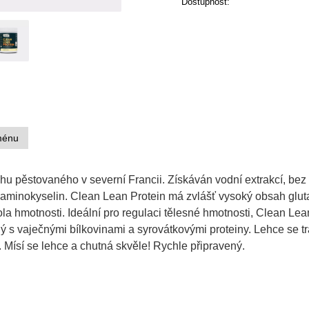
Dostupnost:
ménu
u pěstovaného v severní Francii. Získáván vodní extrakcí, bez 
h aminokyselin. Clean Lean Protein má zvlášť vysoký obsah glu
rola hmotnosti. Ideální pro regulaci tělesné hmotnosti, Clean Lea
s vaječnými bílkovinami a syrovátkovými proteiny. Lehce se trá
 Mísí se lehce a chutná skvěle! Rychle připravený.