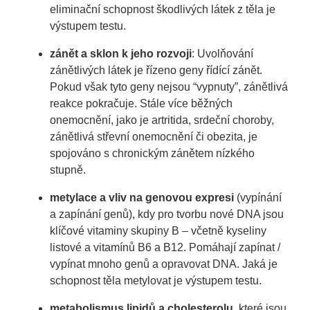
eliminační schopnost škodlivých látek z těla je
výstupem testu.
zánět a sklon k jeho rozvoji
: Uvolňování
zánětlivých látek je řízeno geny řídící zánět.
Pokud však tyto geny nejsou “vypnuty”, zánětlivá
reakce pokračuje. Stále více běžných
onemocnění, jako je artritida, srdeční choroby,
zánětlivá střevní onemocnění či obezita, je
spojováno s chronickým zánětem nízkého
stupně.
metylace a vliv na genovou expresi
(vypínání
a zapínání genů), kdy pro tvorbu nové DNA jsou
klíčové vitaminy skupiny B – včetně kyseliny
listové a vitamínů B6 a B12. Pomáhají zapínat /
vypínat mnoho genů a opravovat DNA. Jaká je
schopnost těla metylovat je výstupem testu.
metabolismus lipidů a cholesterolu
, které jsou