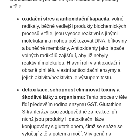
v těle:
oxidační stres a antioxidační kapacita
: volné
radikály, běžné vedlejší produkty biochemických
procesů v těle, jsou vysoce reaktivní s jinými
molekulami a mohou poškozovat DNA, bílkoviny
a buněčné membrány. Antioxidanty jako lapače
volných radikálů zajišťují, aby již nebyly
reaktivní molekulou. Hlavní roli v antioxidační
obraně plní tělu vlastní antioxidační enzymy a
jejich aktivita/neaktivita je výstupem testu.
detoxikace, schopnost eliminovat toxiny a
škodlivé látky z organismu
: Tento proces v těle
řídí především rodina enzymů GST. Glutathion
S-tranferázy jsou zodpovědné za reakce, při
nichž jsou produkty I. detoxikační fáze
konjugovány s glutathionem, čímž se snáze se
vylučují z těla potem a močí. Vliv genů na