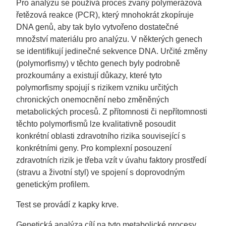
Pro analýzu se používá proces zvaný polymerázová
řetězová reakce (PCR), který mnohokrát zkopíruje
DNA genů, aby tak bylo vytvořeno dostatečné
množství materiálu pro analýzu. V některých genech
se identifikují jedinečné sekvence DNA. Určité změny
(polymorfismy) v těchto genech byly podrobně
prozkoumány a existují důkazy, které tyto
polymorfismy spojují s rizikem vzniku určitých
chronických onemocnění nebo změněných
metabolických procesů. Z přítomnosti či nepřítomnosti
těchto polymorfismů lze kvalitativně posoudit
konkrétní oblasti zdravotního rizika související s
konkrétními geny. Pro komplexní posouzení
zdravotních rizik je třeba vzít v úvahu faktory prostředí
(stravu a životní styl) ve spojení s doprovodným
genetickým profilem.
Test se provádí z kapky krve.
Genetická analýza cílí na tyto metabolické procesy