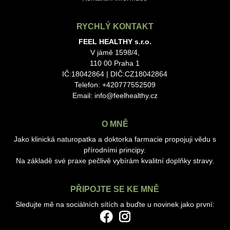
RYCHLÝ KONTAKT
FEEL HEALTHY s.r.o.
V jámě 1598/4,
110 00 Praha 1
IČ:18042864 | DIČ:CZ18042864
Telefon: +420777552509
Email:
info@feelhealthy.cz
O MNĚ
Jako klinická naturopatka a doktorka farmacie propojuji vědu s
přírodními principy.
Na základě své praxe pečlivě vybírám kvalitní doplňky stravy.
PŘIPOJTE SE KE MNĚ
Sledujte mě na sociálních sítích a buďte u novinek jako první: