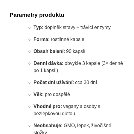
Parametry produktu
Typ:
doplněk stravy – trávicí enzymy
Forma:
rostlinné kapsle
Obsah balení:
90 kapslí
Denní dávka:
obvykle 3 kapsle (3× denně
po 1 kapsli)
Počet dní užívání:
cca 30 dní
Věk:
pro dospělé
Vhodné pro:
vegany a osoby s
bezlepkovou dietou
Neobsahuje:
GMO, lepek, živočišné
složky