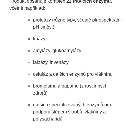
Produkt obsahuje komplex
22 trávicích enzymů
,
včetně například:
proteázy (různé typy, včetně plnospektrální
pH směsi)
lipázy
amylázy, glukoamylázy
laktázy, invertázy
celuláz a dalších enzymů pro vlákninu
bromelainu a papainu (z rostlinných
zdrojů)
dalších specializovaných enzymů pro
podporu štěpení škrobů, vlákniny a
polysacharidů