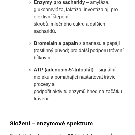
Enzymy pro sacharidy
– amyláza,
glukoamyláza, laktáza, invertáza aj. pro
efektivní štěpení
škrobů, mléčného cukru a dalších
sacharidů.
Bromelain a papain
z ananasu a papáji
(rostlinný původ) pro další podporu trávení
bílkovin.
ATP (adenosin-5'-trifosfát)
– signální
molekula pomáhající nastartovat trávicí
procesy a
podpořit aktivitu enzymů hned na začátku
trávení.
Složení – enzymové spektrum