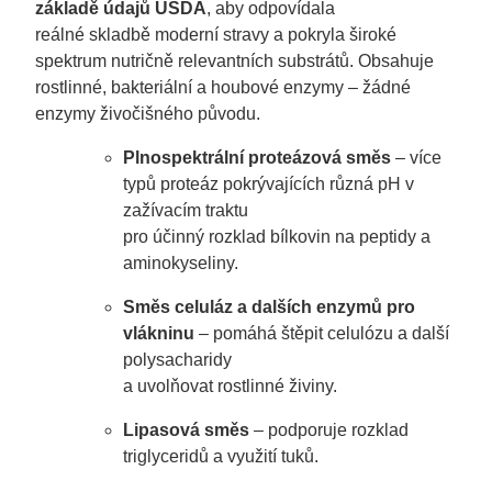
základě údajů USDA
, aby odpovídala
reálné skladbě moderní stravy a pokryla široké
spektrum nutričně relevantních substrátů. Obsahuje
rostlinné, bakteriální a houbové enzymy – žádné
enzymy živočišného původu.
Plnospektrální proteázová směs
– více
typů proteáz pokrývajících různá pH v
zažívacím traktu
pro účinný rozklad bílkovin na peptidy a
aminokyseliny.
Směs celuláz a dalších enzymů pro
vlákninu
– pomáhá štěpit celulózu a další
polysacharidy
a uvolňovat rostlinné živiny.
Lipasová směs
– podporuje rozklad
triglyceridů a využití tuků.