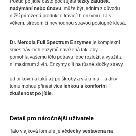
Pokud po jídle často pociťujete
těžký žaludek,
nadýmání nebo únavu
, může být jedním z důvodů
nižší přirozená produkce trávicích enzymů. Ta s
věkem, stresem či nevhodnou stravou postupně klesá.
Dr. Mercola Full Spectrum Enzymes
je komplexní
směs trávicích enzymů navržená tak, aby
pomohla vašemu tělu potravu lépe rozložit a využít z
ní maximum živin. Enzymy cílí na různé složky stravy
–
od bílkovin a tuků až po škroby a vlákninu – a díky
tomu mohou přinést více
lehkou a komfortní
zkušenost po jídle
.
Detail pro náročnější uživatele
Tato vlajková formule je
vědecky sestavena na