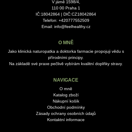
V jámě 1598/4,
110 00 Praha 1
IČ:18042864 | DIČ:CZ18042864
Telefon: +420777552509
Email:
info@feelhealthy.cz
O MNĚ
Jako klinická naturopatka a doktorka farmacie propojuji vědu s
přírodními principy.
Na základě své praxe pečlivě vybírám kvalitní doplňky stravy.
NAVIGACE
O mně
Katalog zboží
Nákupní košík
Obchodní podmínky
Zásady ochrany osobních údajů
Kontaktní informace