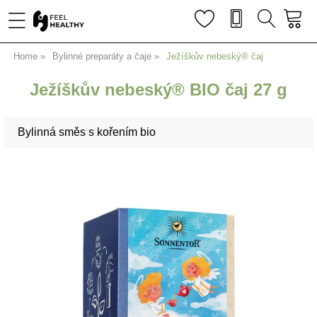
Home
Bylinné preparáty a čaje
Ježíškův nebeský® čaj
Ježíškův nebeský® BIO čaj 27 g
Bylinná směs s kořením bio