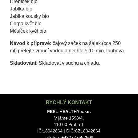
Hřebíček bio
Jablka bio
Jablka kousky bio
Chrpa květ bio
Měsíček květ bio
Návod k přípravě:
čajový sáček na šálek (cca 250
ml) přelejte vroucí vodou a nechte 5-10 min. louhova
Skladování:
Skladovat v suchu a chladu.
RYCHLÝ KONTAKT
FEEL HEALTHY s.r.o.
V jámě 1598/4,
110 00 Praha 1
IČ:18042864 | DIČ:CZ18042864
Telefon: +420777552509