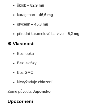
škrob –
82,9 mg
karagenan –
46,6 mg
glycerin –
45,3 mg
přírodní karamelové barvivo –
5,2 mg
⚙️ Vlastnosti
Bez lepku
Bez laktózy
Bez GMO
Nevyžaduje chlazení
Země původu:
Japonsko
Upozornění