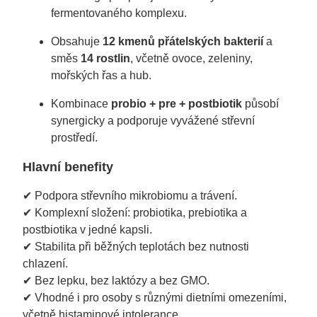
fermentovaného komplexu.
Obsahuje
12 kmenů přátelských bakterií
a
směs
14 rostlin
, včetně ovoce, zeleniny,
mořských řas a hub.
Kombinace
probio + pre + postbiotik
působí
synergicky a podporuje vyvážené střevní
prostředí.
Hlavní benefity
✔ Podpora střevního mikrobiomu a trávení.
✔ Komplexní složení: probiotika, prebiotika a
postbiotika v jedné kapsli.
✔ Stabilita při běžných teplotách bez nutnosti
chlazení.
✔ Bez lepku, bez laktózy a bez GMO.
✔ Vhodné i pro osoby s různými dietními omezeními,
včetně histaminové intolerance.