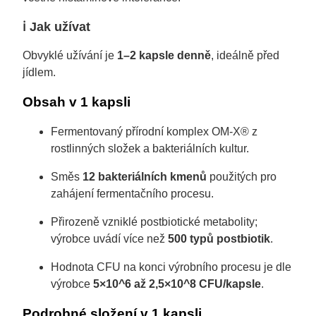
ℹ️ Jak užívat
Obvyklé užívání je
1–2 kapsle denně
, ideálně před
jídlem.
Obsah v 1 kapsli
Fermentovaný přírodní komplex OM-X® z
rostlinných složek a bakteriálních kultur.
Směs
12 bakteriálních kmenů
použitých pro
zahájení fermentačního procesu.
Přirozeně vzniklé postbiotické metabolity;
výrobce uvádí více než
500 typů postbiotik
.
Hodnota CFU na konci výrobního procesu je dle
výrobce
5×10^6 až 2,5×10^8 CFU/kapsle
.
Podrobné složení v 1 kapsli