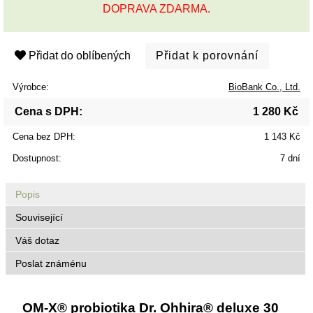
DOPRAVA ZDARMA.
Přidat do oblíbených
Výrobce:
BioBank Co., Ltd.
Cena s DPH:
1 280 Kč
Cena bez DPH:
1 143 Kč
Dostupnost:
7 dní
Popis
Související
Váš dotaz
Poslat známénu
OM-X® probiotika Dr. Ohhira® deluxe 30