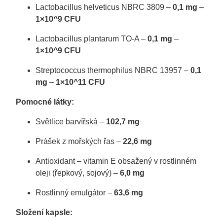
Lactobacillus helveticus NBRC 3809 –
0,1 mg
–
1×10^9 CFU
Lactobacillus plantarum TO-A –
0,1 mg
–
1×10^9 CFU
Streptococcus thermophilus NBRC 13957 –
0,1
mg
–
1×10^11 CFU
Pomocné látky:
Světlice barvířská –
102,7 mg
Prášek z mořských řas –
22,6 mg
Antioxidant – vitamin E obsažený v rostlinném
oleji (řepkový, sojový) –
6,0 mg
Rostlinný emulgátor –
63,6 mg
Složení kapsle: