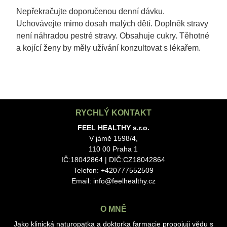
Nepřekračujte doporučenou denní dávku.
Uchovávejte mimo dosah malých dětí. Doplněk stravy
není náhradou pestré stravy. Obsahuje cukry. Těhotné
a kojící ženy by měly užívání konzultovat s lékařem.
RYCHLÝ KONTAKT
FEEL HEALTHY s.r.o.
V jámě 1598/4,
110 00 Praha 1
IČ:18042864 | DIČ:CZ18042864
Telefon: +420777552509
Email:
info@feelhealthy.cz
O MNĚ
Jako klinická naturopatka a doktorka farmacie propojuji vědu s