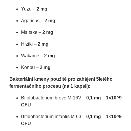
Yuzu –
2 mg
Agaricus –
2 mg
Maitake –
2 mg
Hiziki –
2 mg
Wakame –
2 mg
Konbu –
2 mg
Bakteriální kmeny použité pro zahájení 5letého
fermentačního procesu (na 1 kapsli):
Bifidobacterium breve M-16V –
0,1 mg
–
1×10^9
CFU
Bifidobacterium infantis M-63 –
0,1 mg
–
1×10^9
CFU