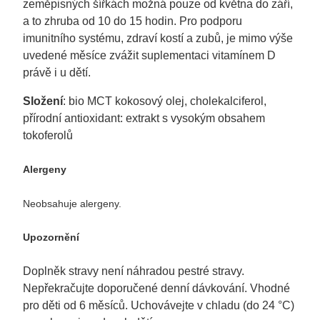
zeměpisných šířkách možná pouze od května do září,
a to zhruba od 10 do 15 hodin. Pro podporu
imunitního systému, zdraví kostí a zubů, je mimo výše
uvedené měsíce zvážit suplementaci vitamínem D
právě i u dětí.
Složení
: bio MCT kokosový olej, cholekalciferol,
přírodní antioxidant: extrakt s vysokým obsahem
tokoferolů
Alergeny
Neobsahuje alergeny.
Upozornění
Doplněk stravy není náhradou pestré stravy.
Nepřekračujte doporučené denní dávkování. Vhodné
pro děti od 6 měsíců. Uchovávejte v chladu (do 24 °C)