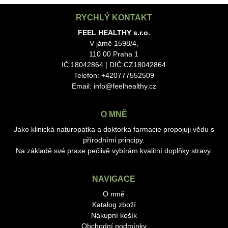
RYCHLÝ KONTAKT
FEEL HEALTHY s.r.o.
V jámě 1598/4,
110 00 Praha 1
IČ:18042864 | DIČ:CZ18042864
Telefon: +420777552509
Email:
info@feelhealthy.cz
O MNĚ
Jako klinická naturopatka a doktorka farmacie propojuji vědu s
přírodními principy.
Na základě své praxe pečlivě vybírám kvalitní doplňky stravy.
NAVIGACE
O mně
Katalog zboží
Nákupní košík
Obchodní podmínky