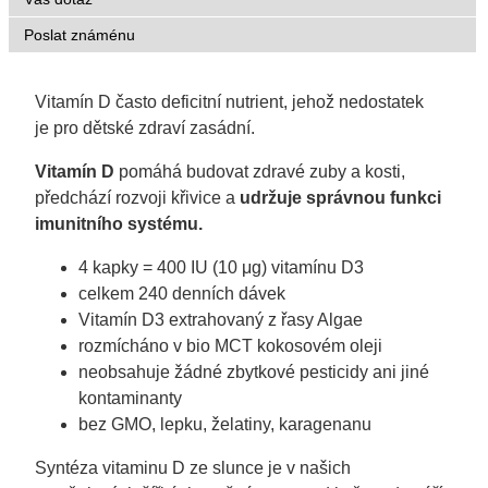
Poslat známénu
Vitamín D často deficitní nutrient, jehož nedostatek
je pro dětské zdraví zasádní.
Vitamín D
pomáhá budovat
zdravé zuby a kosti
,
předchází rozvoji křivice a
udržuje
správnou funkci
imunitního systému.
4 kapky
=
4
00 IU
(10 μg)
vitamínu D3
celkem 240 denních dávek
Vitamín D3
extrahovaný z řasy Algae
rozmícháno v bio MCT kokosovém oleji
neobsahuje
žádné zbytkové pesticidy ani jiné
kontaminanty
bez GMO, lepku, želatiny, karagenanu
Syntéza vitaminu D ze slunce je v našich