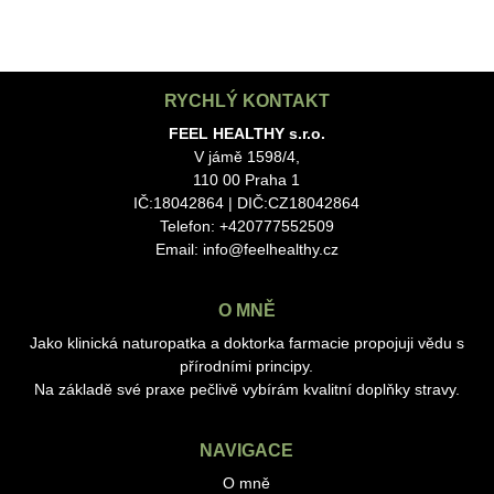
RYCHLÝ KONTAKT
FEEL HEALTHY s.r.o.
V jámě 1598/4,
110 00 Praha 1
IČ:18042864 | DIČ:CZ18042864
Telefon: +420777552509
Email:
info@feelhealthy.cz
O MNĚ
Jako klinická naturopatka a doktorka farmacie propojuji vědu s
přírodními principy.
Na základě své praxe pečlivě vybírám kvalitní doplňky stravy.
NAVIGACE
O mně