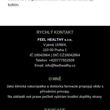
kofein.
RYCHLÝ KONTAKT
FEEL HEALTHY s.r.o.
V jámě 1598/4,
110 00 Praha 1
IČ:18042864 | DIČ:CZ18042864
Telefon: +420777552509
Email:
info@feelhealthy.cz
O MNĚ
Jako klinická naturopatka a doktorka farmacie propojuji vědu s
přírodními principy.
Na základě své praxe pečlivě vybírám kvalitní doplňky stravy.