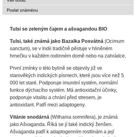
Váš dotaz
Poslat známénu
Tulsi se zeleným čajem a ašvagandou BIO
Tulsi, také známá jako Bazalka Posvátná
(Ocimum
sanctum)
, se v Indii tradičně pěstuje v hliněném
hrnečku v každém rodinném domě nebo na zahrádce.
První zmínky o této bylině se objevily již ve
starověkých indických písmech, které jsou více než 5
000 let staré. Podporuje imunitní systém, normální
funkce dýchacího systém. Má antioxidační účinky,
podporuje vitalitu a chrání před stresem, je
antioxidant. Patří mezi adaptogeny.
Vitánie snodárná
(Withania somnifera)
, je známá
jako Ašvaganda. Říká se jí také indický ženšen.
Ašvaganda patří k adaptogenním rostlinám a její