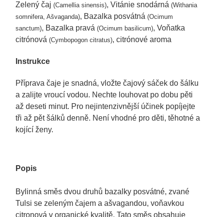
Zelený čaj
, Vitánie snodárná
(Camellia sinensis)
(Withania
, Bazalka posvátná
somnifera, Ašvaganda)
(Ocimum
, Bazalka pravá
, Voňatka
sanctum)
(Ocimum basilicum)
citrónová
, citrónové aroma
(Cymbopogon citratus)
Instrukce
Příprava čaje je snadná, vložte čajový sáček do šálku
a zalijte vroucí vodou. Nechte louhovat po dobu pěti
až deseti minut. Pro nejintenzivnější účinek popíjejte
tři až pět šálků denně. Není vhodné pro děti, těhotné a
kojící ženy.
Popis
Bylinná směs dvou druhů bazalky posvátné, zvané
Tulsi se zeleným čajem a ašvagandou, voňavkou
citronová v organické kvalitě. Tato směs obsahuje