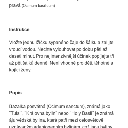
pravá
(Ocimum basilicum)
Instrukce
Vložte jednu lžičku sypaného čaje do šálku a zalijte
vroucí vodou. Nechte vylouhovat po dobu pěti až
deseti minut. Pro nejintenzivnější účinek popíjejte tři
až pět šálků denně. Není vhodné pro děti, těhotné a
kojící ženy.
Popis
Bazalka posvátná (Ocimum sanctum), známá jako
"Tulsi", "Královna bylin" nebo "Holy Basil" je známá
ájurvédská bylina, která patří mezi celosvětově
uznávaným adaptogenním bylinám, což jsou byliny,