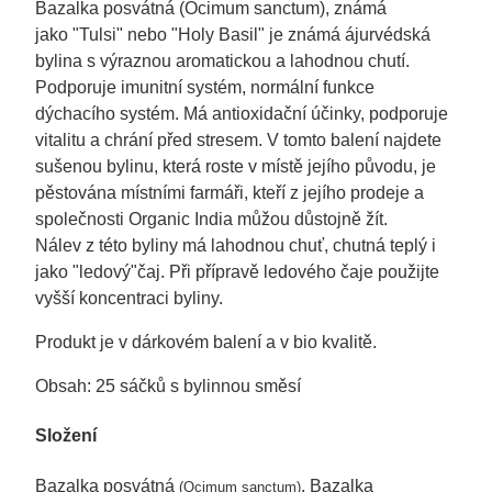
Bazalka posvátná (Ocimum sanctum
), známá
jako
"Tulsi"
nebo
"Holy Basil"
je známá ájurvédská
bylina s výraznou aromatickou a lahodnou chutí.
Podporuje imunitní systém, normální funkce
dýchacího systém. Má antioxidační účinky, podporuje
vitalitu a chrání před stresem. V tomto balení najdete
sušenou bylinu, která roste v místě jejího původu, je
pěstována místními farmáři, kteří z jejího prodeje a
společnosti Organic India můžou důstojně žít.
Nálev z této byliny má lahodnou chuť, chutná teplý i
jako "ledový"čaj. Při přípravě ledového čaje použijte
vyšší koncentraci byliny.
Produkt je v dárkovém balení a v bio kvalitě.
Obsah: 25 sáčků s bylinnou směsí
Složení
Bazalka posvátná
, Bazalka
(Ocimum sanctum)