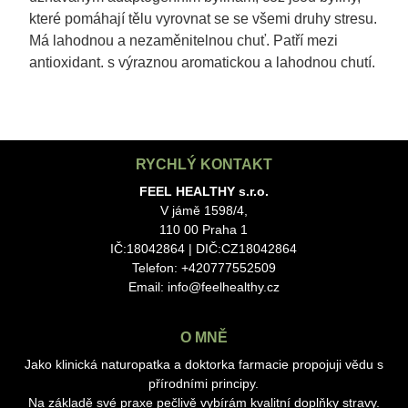
které pomáhají tělu vyrovnat se se všemi druhy stresu.
Má lahodnou a nezaměnitelnou chuť. Patří mezi
antioxidant. s výraznou aromatickou a lahodnou chutí.
RYCHLÝ KONTAKT
FEEL HEALTHY s.r.o.
V jámě 1598/4,
110 00 Praha 1
IČ:18042864 | DIČ:CZ18042864
Telefon: +420777552509
Email:
info@feelhealthy.cz
O MNĚ
Jako klinická naturopatka a doktorka farmacie propojuji vědu s
přírodními principy.
Na základě své praxe pečlivě vybírám kvalitní doplňky stravy.